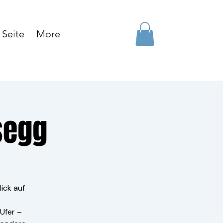
Seite
More
segg
ick auf
Ufer –