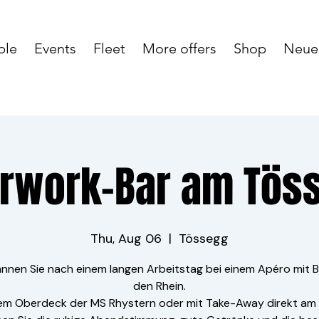
ble
Events
Fleet
More offers
Shop
Neue 
erwork-Bar am Tös
Thu, Aug 06
  |  
Tössegg
nnen Sie nach einem langen Arbeitstag bei einem Apéro mit Bl
den Rhein.
em Oberdeck der MS Rhystern oder mit Take-Away direkt am 