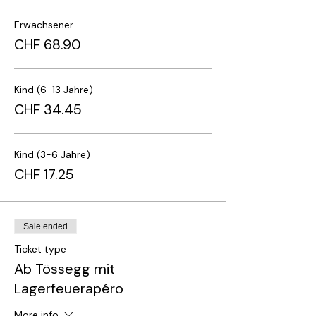
LAGERFEUER-APÉRO AM TÖSSEGG
Erwachsener
Zusätzliche pro Erwachsener: CHF 9.40
CHF 68.90
ZUSÄTZLICHE IINFORMATIONEN
Sollte inerhalb einer Gruppe nicht
Kind (6-13 Jahre)
von allen die gleiche Menüwahl
CHF 34.45
getroffen werden, bitten wir Sie
darum sich nach der Reservation
per E-mail direkt an uns zu wenden.
Auf unseren Eventfahrten bitten wir
Kind (3-6 Jahre)
Sie darum, Ihren vierbeinigen Freund
CHF 17.25
zuhause zu lassen.
Sale ended
Ticket type
Ab Tössegg mit
Lagerfeuerapéro
More info