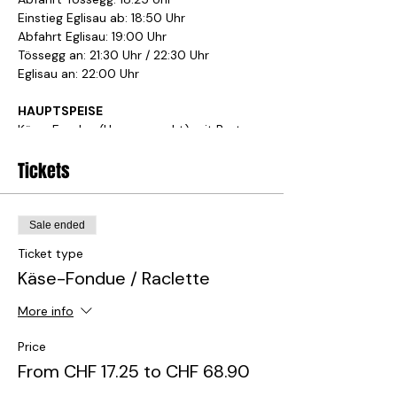
Einstieg Eglisau ab: 18:50 Uhr
Abfahrt Eglisau: 19:00 Uhr
Tössegg an: 21:30 Uhr / 22:30 Uhr
Eglisau an: 22:00 Uhr
HAUPTSPEISE
Käse-Fondue (Hausgemacht) mit Brot,
Gschwellti, Pilze, Ananaswürfel, Essiggürkli
Tomatenwürfel und Essiggürkli
Tickets
oder
Raclette auf dem Tischgrill mit Gschwellti
diverse Gemüse, Ananaswürfeli, Essiggürkli
Sale ended
und Silberzwiebeln
Ticket type
Lagerfeuerromantik am Tössegg, Beginn
Käse-Fondue / Raclette
17:30 Uhr mit Glühwein oder Punsch
dazu buchbar.
More info
PREIS
Price
Fahrt und Essen pro Erwachsener: CHF
From CHF 17.25 to CHF 68.90
68.90