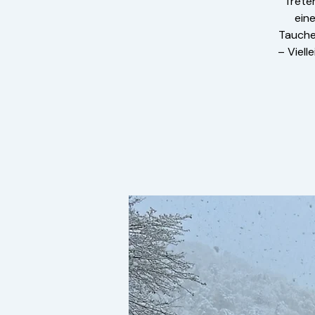
Trete
ein
Tauchen
– Viell