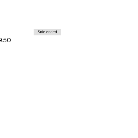
Sale ended
9.50
ischen Zimmer des Gasthof
e Momente.
Jetzt Buchen!