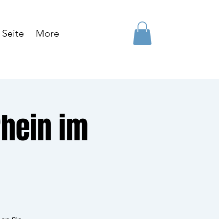
Seite
More
hein im