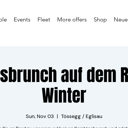
ble
Events
Fleet
More offers
Shop
Neue 
nsbrunch auf dem R
Winter
Sun, Nov 03
  |  
Tössegg / Eglisau