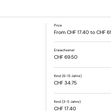
ischkäse, Trutenbraten, Salami
eerrettichschaum
se
Price
li, Müesli und verschiedene Topping
From CHF 17.40 to CHF 6
käse
Erwachsener
 Orangensaft (à discrétion)
CHF 69.50
o Erwachsener: CHF 69.50
Kind (6-13 Jahre)
CHF 34.75
bei uns an Bord nach einer erholsamen Nacht in einem histor
ie eine Zeitreise. Ein einmaliges Erlebnis für ganz besonder
Kind (3-5 Jahre)
urchgeführt !
CHF 17.40