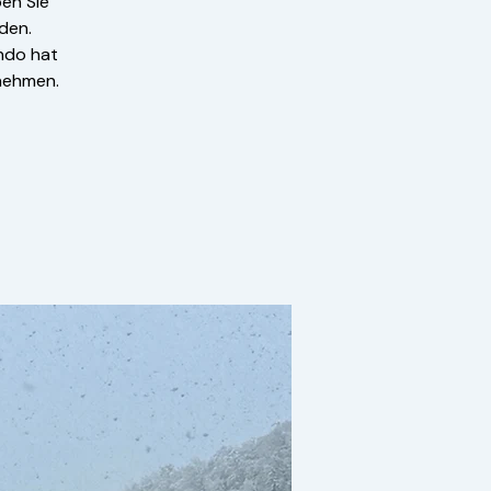
en Sie
den.
ando hat
rnehmen.