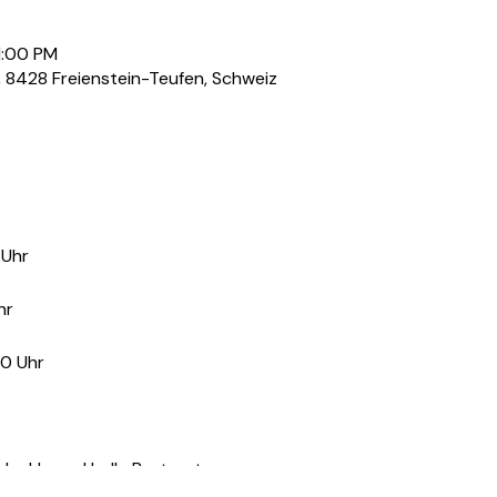
1:00 PM
, 8428 Freienstein-Teufen, Schweiz
 Uhr
hr
00 Uhr
 dunkle und helle Brotsorten
chokoladenaufstrich