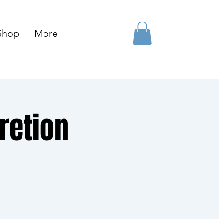
Shop
More
retion