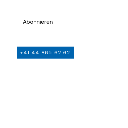
Abonnieren
+41 44 865 62 62
info@szr.ch
Schifffahrtsgesellschaft Züri-Rhy AG
Boothaus Tössegg / Rheinstrasse 10
8428 Teufen
IMPRESSUM & DATENSCHUTZERKLÄRUNG
AGB's