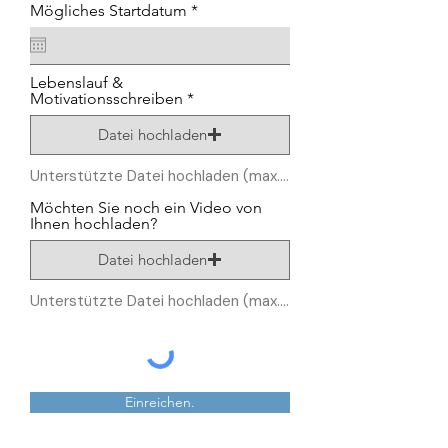
r
Mögliches Startdatum
*
e
q
u
i
Lebenslauf &
r
Motivationsschreiben
e
d
Datei hochladen
Unterstützte Datei hochladen (max. 15MB)
Möchten Sie noch ein Video von
Ihnen hochladen?
Datei hochladen
Unterstützte Datei hochladen (max. 15MB)
Einreichen.