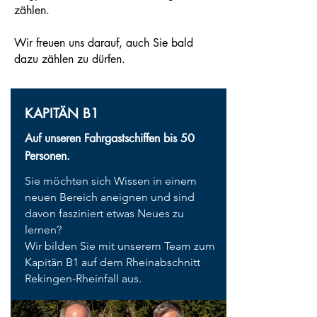
zählen.
Wir freuen uns darauf, auch Sie bald
dazu zählen zu dürfen.
KAPITÄN B1
Auf unseren Fahrgastschiffen bis 50
Personen.
Sie möchten sich Wissen in einem
neuen Bereich aneignen und sind
davon fasziniert etwas Neues zu
lernen?
Wir bilden Sie mit unserem Team zum
Kapitän B1 auf dem Rheinabschnitt
Rekingen-Rheinfall aus.