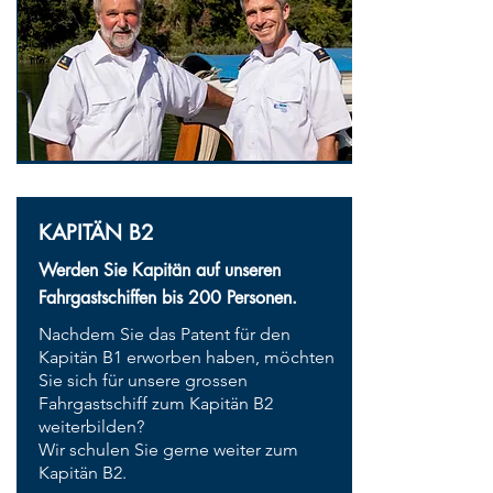
KAPITÄN B2
Werden Sie Kapitän auf unseren
Fahrgastschiffen bis 200 Personen.
Nachdem Sie das Patent für den
Kapitän B1 erworben haben, möchten
Sie sich für unsere grossen
Fahrgastschiff zum Kapitän B2
weiterbilden?
Wir schulen Sie gerne weiter zum
Kapitän B2.