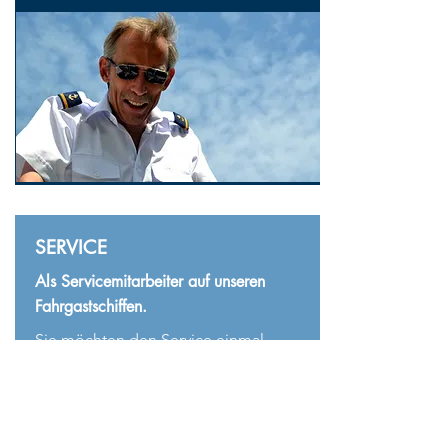
SERVICE
Als Servicemitarbeiter auf unseren
Fahrgastschiffen.
Sie möchten den Service einmal
anders kennenlernen?
Bei uns an Bord haben Sie die
Möglichkeit, bei den verschiedenste
Events und Fahrten mitzuarbeiten.
Ob Hochzeit, Geburtstage oder