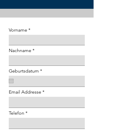
Vorname
Nachname
r
Geburtsdatum
*
e
q
u
i
Email Addresse
r
e
d
Telefon