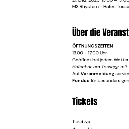
21. Dez. 2025, 13:00 – 17:0
MS Rhystern - Hafen Tösseg
Über die Veranst
ÖFFNUNGSZEITEN
13.00 - 17.00 Uhr
Geöffnet bei jedem Wetter
Hafenbar am Tössegg mit G
Auf 
Voranmeldung
 servie
Fondue
 für besonders gen
Tickets
Tickettyp