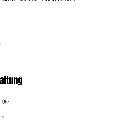
n
altung
0 Uhr
r
Uhr