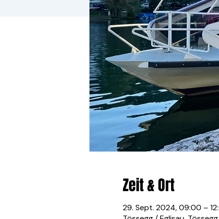
Zeit & Ort
29. Sept. 2024, 09:00 – 12
Tössegg / Eglisau, Tössegg