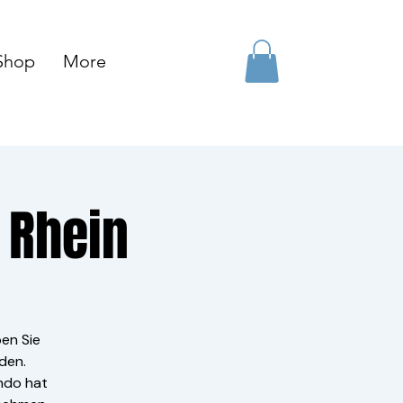
Shop
More
 Rhein
en Sie
den.
ando hat